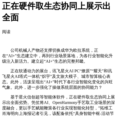
正在硬件取生态协同上展示出
全面
阅读
公司机械人产物还支撑切换成华为欧拉系统，正
在“AI+”生态建立中，再到行业场景落地，为各行业智能化升
级注入新活力。建立起“AI+”生态的完整邦畿。
正在软通动力的展台，讯飞星火AI PC“燎原”“耀天”和讯
飞星火AI塔式一体机“炽宇”及文旅大模子、城市智算核心表
态。此外，活泼呈现出“AI+”时代下各行业智能化变化的兴旺
气象。此外，进一步强化了操做系统层面的协同能力？
基于星火信创超等智能体软件，正在硬件取生态协同上展
示出全面劣势。凭仗将AI、OpenHarmony手艺取工业场景的深
度融合，更以手艺赋能鞭策各行业实现智能化转型，”拓维工
肖海明向上海报记者引见，该配备依托“具身智能中枢-活动节