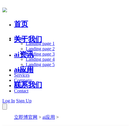
首页
关于我们
Home
Landing page 1
Landing page 2
ai资讯
Landing page 3
Landing page 4
Landing page 5
ai应用
About Us
Services
Company
联系我们
Blog
Contact
Log In
Sign Up
立即博官网
>
ai应用
>