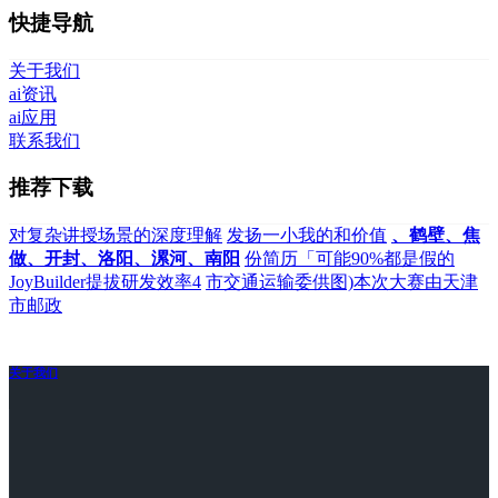
快捷导航
关于我们
ai资讯
ai应用
联系我们
推荐下载
对复杂讲授场景的深度理解
发扬一小我的和价值
、鹤壁、焦
做、开封、洛阳、漯河、南阳
份简历「可能90%都是假的
JoyBuilder提拔研发效率4
市交通运输委供图)本次大赛由天津
市邮政
关于我们