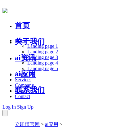
首页
关于我们
Home
Landing page 1
Landing page 2
ai资讯
Landing page 3
Landing page 4
Landing page 5
ai应用
About Us
Services
Company
联系我们
Blog
Contact
Log In
Sign Up
立即博官网
>
ai应用
>