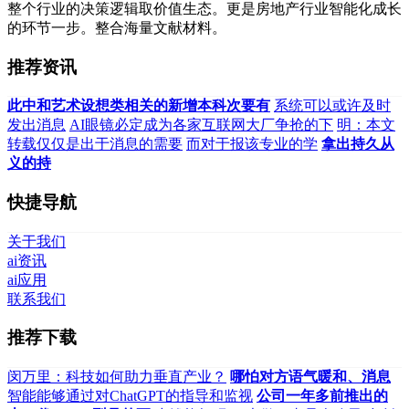
整个行业的决策逻辑取价值生态。更是房地产行业智能化成长
的环节一步。整合海量文献材料。
推荐资讯
此中和艺术设想类相关的新增本科次要有
系统可以或许及时
发出消息
AI眼镜必定成为各家互联网大厂争抢的下
明：本文
转载仅仅是出于消息的需要
而对于报该专业的学
拿出持久从
义的持
快捷导航
关于我们
ai资讯
ai应用
联系我们
推荐下载
闵万里：科技如何助力垂直产业？
哪怕对方语气暖和、消息
智能能够通过对ChatGPT的指导和监视
公司一年多前推出的