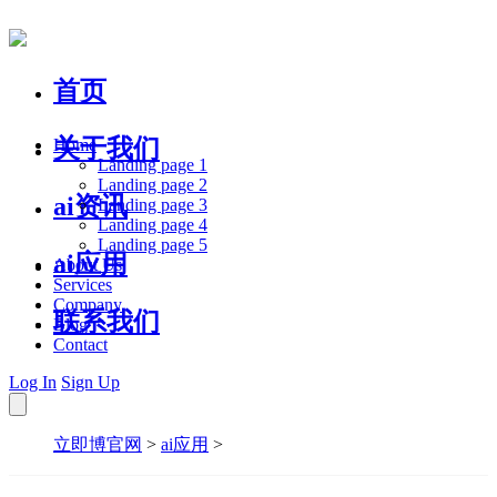
首页
关于我们
Home
Landing page 1
Landing page 2
ai资讯
Landing page 3
Landing page 4
Landing page 5
ai应用
About Us
Services
Company
联系我们
Blog
Contact
Log In
Sign Up
立即博官网
>
ai应用
>