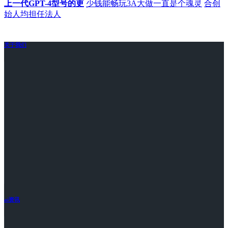
上一代GPT-4型号的更
少钱能畅玩3A大做一直是个魂灵
合创
始人均担任法人
关于我们
ai资讯