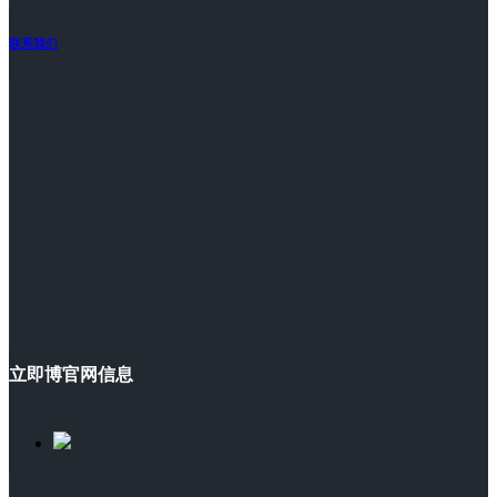
联系我们
立即博官网信息