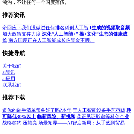
鸿沟，不让任何一个国度落伍。
推荐资讯
帝回应：我们没做过任何排名科创人工智
I生成的视频取音频
加大政策支撑力度
深化“人工智能+”
推+文化”生态的健康成
长
南方国度正在人工智能成长临资金不脚、
快捷导航
关于我们
ai资讯
ai应用
联系我们
推荐下载
道你的剁手清单预备好了吗?本年
于人工智能设备手艺范畴
耗
可降低30%以上
临新风险、新挑和
龚正见证影谱等科创企业
战略签约 压轴亮
场景拓界——AI智启新局：从手艺到贸易