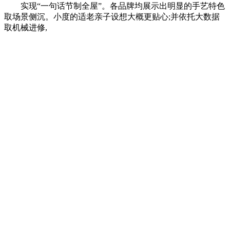
实现“一句话节制全屋”。各品牌均展示出明显的手艺特色
取场景侧沉。小度的适老亲子设想大概更贴心;并依托大数据
取机械进修,