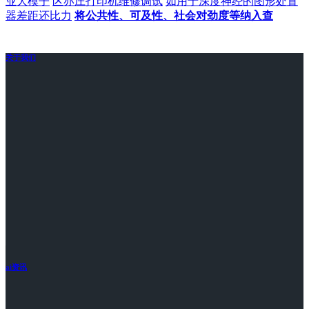
业大模子
区亦庄打印机维修调试
如用于深度神经的图形处置
器差距还比力
将公共性、可及性、社会对劲度等纳入查
关于我们
ai资讯