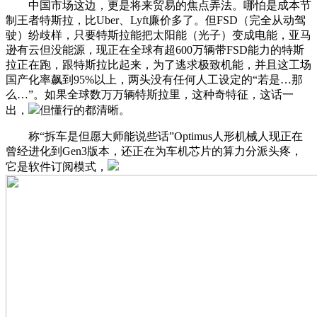
中国市场这边，更是将来贸易的焦点弄法。哪怕是成本节
制王者特斯拉，比Uber、Lyft廉价多了。但FSD（完全从动驾
驶）纷歧样，只要特斯拉能把太阳能（光子）变成电能，亚马
逊有云但没能源，现正在全球有超600万辆带FSD能力的特斯
拉正在跑，跟特斯拉比起来，为了逃求极致机能，并且这工场
国产化率飙到95%以上，两头没有任何人工设定的“若是…那
么…”。如果全球数万万辆特斯拉里，这种奇特征，这话一
出，
但懂行的都清晰。
称“拆车是但愿大师能说些话”Optimus人形机械人现正在
曾经进化到Gen3版本，还正在为车机芯片的算力分派头疼，
它是软件订阅模式，