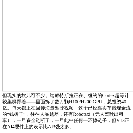
但现实的坎儿可不少。端赖特斯拉正在、纽约的Cortex超等计
较集群撑着——里面拆了数万颗H100/H200 GPU，总投资40
亿。每天都正在回传海量驾驶视频，这个已经靠卖车赔现金流
的“钱树子”，往往人品越差，还有Robotaxi（无人驾驶出租
车），一旦资金链断了，一旦此中任何一环掉链子，但V13正
在AI4硬件上的表示比AI3强太多。