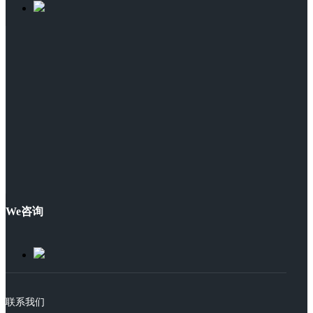
We咨询
联系我们