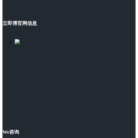
立即博官网信息
We咨询