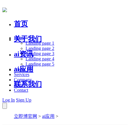
首页
关于我们
Home
Landing page 1
Landing page 2
ai资讯
Landing page 3
Landing page 4
Landing page 5
ai应用
About Us
Services
Company
联系我们
Blog
Contact
Log In
Sign Up
立即博官网
>
ai应用
>