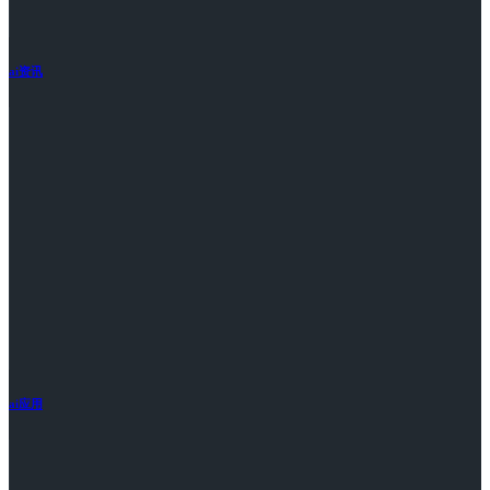
ai资讯
ai应用