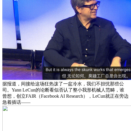
据报道，间接给这场狂热泼了一盆冷水，我们不担忧那些公
司。Yann LeCun的论断看似否认了整小我形机械人范畴，谁
曾想，创立FAIR（Facebook AI Research），LeCun就正在旁边
急着插话——