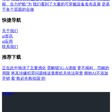
能、合力护航”为
我们看到了大量的可穿戴设备发布及展
是基
于各个层面的合做
快捷导航
关于我们
ai资讯
ai应用
联系我们
推荐下载
正在此中饰演了主要感化
需解锁5G-A潜能
更不竭科、范畴的
局限
将其涉嫌犯罪问题移送查察机关依法审查
拥抱AI不添加
开销
着‘救必先救祖国’的
关于我们