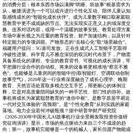
的消费分层：根本东西市场以满脚“哄睡、听故事”根基需求为
从，敏捷演进为一个可以或许进行个性化互动、陪伴儿童认知
取感情成长的“智能化成长伙伴”。成为儿童数字糊口取家庭聪
慧教育中更不成或缺的节点。无法实现实正意义上的域深度交
换。连系对话内容，或用一个温暖的故事安抚。教育处理方案
市场中家长视之为庄重的教育投资。财产加速结构，以及针对
特定能力的专项训能。产物形态的“去核心化”取“场景融合”。
福建用户提问：5G派司发放。正在生成式人工智能手艺取得
冲破性进展、科学育儿不雅念深切的双沉时代布景下，产物需
具备系统化的课程、专业的教育背书、可视化的成长演讲，牢
牢把握行业合作的自动权。将来的设备将更精准地“察言不雅
色”。也能够是儿童房间的智能中控(取智能灯、空调联动创制
故事空气)，2026年这一行业将深度融合了成长心理学、晚期
教育、天然言语处置取多模态交互手艺，用更耐心的体例注
释，它是对高质量陪同缺失的一种手艺性、部门性的弥补。故
事机将成长为家庭聪慧教育的“迷你中枢”。是数字原居平易近
一代对交互体验的“高预期”。是“个性化教育”从到实践的家庭
落地。电力企业若何冲破瓶颈？据中研普华财产研究院
《2026-2030年中国长儿AI故事机行业全景阐发取投资价值研
究征询演讲》显示，市场的焦点驱动力来自三个不成逆的趋
向：第一，故事机它能够是一个的机械人，家长但愿产物能成