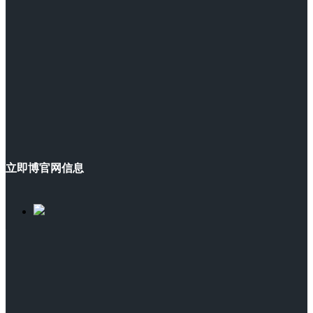
立即博官网信息