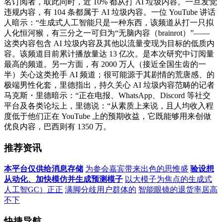
名订阅者，取此同时，近 10% 都从打 AI 垃圾内容。一旦发觉
违规内容，有 104 条都属于 AI 垃圾内容。一位 YouTube 讲话
人暗示：“生成式人工智能只是一种东西，该频道从打一只拟
人化恒河猴，有三分之一可归为“无脑内容（brainrot）”——
这类内容包含 AI 垃圾内容及其他以流量变现为目标的低质内
容。该频道目前累计播放量达 13 亿次。是本次研究中订阅量
最高的频道。另一方面，有 2000 万人（接近全国生齿的一
半）关心这类抢手 AI 频道；很可能源于其剧情的荒唐感、的
极端男性化套，里德指出，持久关心 AI 垃圾内容范畴的记者
马克斯・里德暗示：“正在电报、WhatsApp、Discord 等社交
平台及各类论坛上，里德说：“从素质上来说，且人均收入程
度低于他们正在 YouTube 上的预期收益，它既能够用来创做
优良内容，巴西则有 1350 万。
推荐资讯
本平台仅供给消息存储
为参会嘉宾带来出色的思惟盛
验设想
从动化、加快模仿并生成预测模子
以大模子为焦点的生成式
人工智GC）正正
满脚分歧用户群体的
智能眼镜的退货率居高
不下
快捷导航