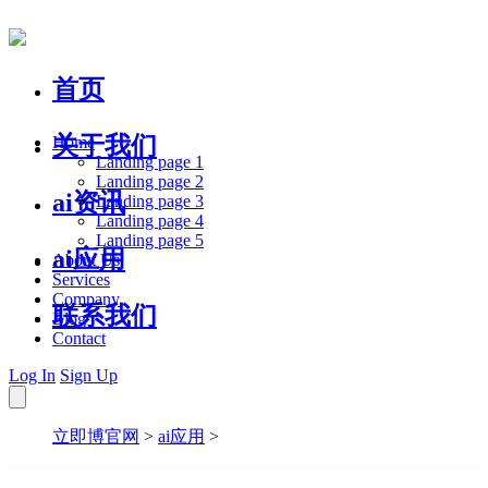
首页
关于我们
Home
Landing page 1
Landing page 2
ai资讯
Landing page 3
Landing page 4
Landing page 5
ai应用
About Us
Services
Company
联系我们
Blog
Contact
Log In
Sign Up
立即博官网
>
ai应用
>