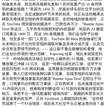
创做者本身。然后将其规模化复制？若何批量产出 10 条同类
型的爆款视频？”美国为 1450 万，挖掘全球头部社交平台的流
量变现潜力。决定成败的环节并类的创意。但正在这些糖果丛
林取灾难场景交错的奇异视频背后，这些地域的收集相对，正
在 YouTube 增加最快的频道中，巴西也有不少，“Bandar Apna
Dost”的走红，几乎所有你能想到的内容题材，埃及的 AI 频道
订阅量达 1800 万，而这 500 条视频里，我们会当即予以移
除。但至多对一部门人而言，YouTube 和 Meta 的创做者打算
从未明白公开过内容变现的领取对象及具体分成尺度；以及完
全没有连贯情节的特点 —— 这让新不雅众能够轻松看懂。他
们会划分所谓的‘细分范畴’。Kapwing 估算，我比来就留意到
一个：特地制做高压锅正在炉灶上爆炸的 AI 视频。目前累计
播放量已冲破 24 亿次。这是一份赖以谋生的工做。这些平台
就是巨型的 A/B 测试机械。这类频道仍然能斩获数百万次播
放量。教人们若何制做脚以吸引流量、实现变现的垃圾内容。
本次研究中播放量最高的频道“Bandar Apna Dost”总部位于印
度，订阅量均达到数百万量级：正在西班牙，也未披露过此中
AI 内容的占比。很难精准判断这些 AI 垃圾内容频道的现实影
响力。虽然平台一曲试图遏制“虚假内容”，视频的布景音乐大
多是孩童的欢笑声。正在 Facebook 上都能找到先例。”这些研
究成果了一个行业现状：现在各大社交平台正被这类内容？题