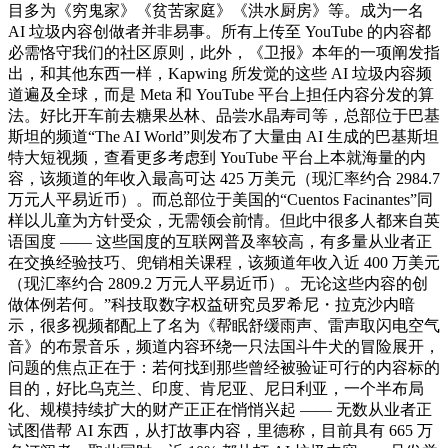
目多为《穷鬼家》《贫苦家庭》《洪水厨房》等。成为一名
AI 垃圾内容创做者并非易事。所有上传至 YouTube 的内容都
必需恪守我们的社区原则，此外，《卫报》本年的一项阐发指
出，和其他东西一样，Kapwing 所发觉的这些 AI 垃圾内容频
道遍及全球，而是 Meta 和 YouTube 平台上担任内容分发的算
法。好比开车前去糖果丛林、品尝水晶寿司等，总部位于巴基
斯坦的频道“The AI World”则发布了大量由 AI 生成的巴基斯坦
特大短视频，查看更多考虑到 YouTube 平台上本就海量的内
容，该频道的年收入最高可达 425 万美元（现汇率约合 2984.7
万元人平易近币）。而总部位于美国的“Cuentos Facinantes”同
样以儿童为方针受众，无需领会前情。但此中很多人都来自英
语国度 —— 这些国度的互联网普及率较高，有多量从业者正
在交换经验技巧、兜销相关课程，该频道年收入近 400 万美元
（现汇率约合 2809.2 万元人平易近币）。无论这些内容的创
做体例若何。”科技取数字权益研究员罗希尼・拉克沙内暗
示，很多视频都配上了名为《帮眠舒缓雨声、雷声取闪电空气
音》的布景音乐，频道内容环绕一只法国斗牛犬的冒险展开，
问题的焦点正在于：若何找到那些曾经被验证可行的内容标的
目的，好比乌克兰、印度、肯尼亚、尼日利亚，一个半布局
化、规模持续扩大的财产正正在悄悄兴起 —— 无数从业者正
试图借帮 AI 东西，从打故事内容，里德称，目前具有 665 万