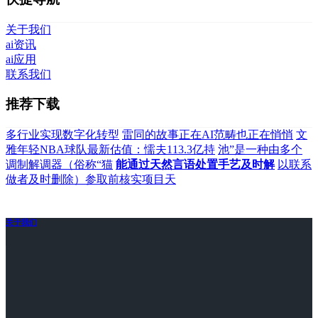
关于我们
ai资讯
ai应用
联系我们
推荐下载
多行业实现数字化转型
雷同的故事正在AI范畴也正在悄悄
文
雅年轻NBA球队最新估值：懦夫113.3亿持
池”是一种由多个
调制解调器（俗称“猫
能通过天然言语处置手艺及时解
以联系
做者及时删除）参取前核实项目天
关于我们