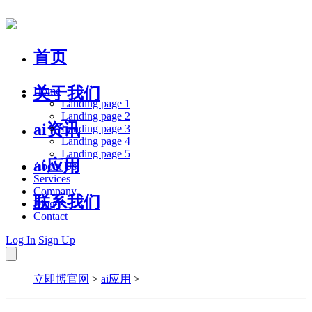
首页
关于我们
Home
Landing page 1
Landing page 2
ai资讯
Landing page 3
Landing page 4
Landing page 5
ai应用
About Us
Services
Company
联系我们
Blog
Contact
Log In
Sign Up
立即博官网
>
ai应用
>