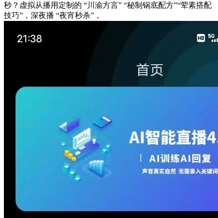
秒？虚拟从播用定制的 “川渝方言” “秘制锅底配方”“荤素搭配
技巧”，深夜播 “夜宵秒杀”，