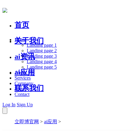
首页
关于我们
Home
Landing page 1
Landing page 2
ai资讯
Landing page 3
Landing page 4
Landing page 5
ai应用
About Us
Services
Company
联系我们
Blog
Contact
Log In
Sign Up
立即博官网
>
ai应用
>