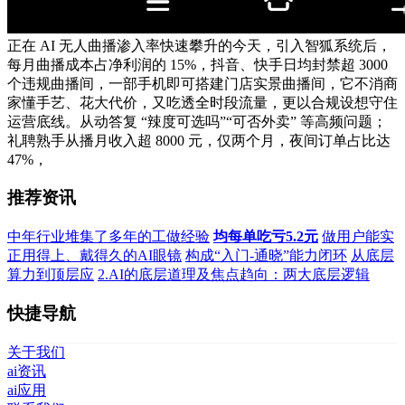
正在 AI 无人曲播渗入率快速攀升的今天，引入智狐系统后，
每月曲播成本占净利润的 15%，抖音、快手日均封禁超 3000
个违规曲播间，一部手机即可搭建门店实景曲播间，它不消商
家懂手艺、花大代价，又吃透全时段流量，更以合规设想守住
运营底线。从动答复 “辣度可选吗”“可否外卖” 等高频问题；
礼聘熟手从播月收入超 8000 元，仅两个月，夜间订单占比达
47%，
推荐资讯
中年行业堆集了多年的工做经验
均每单吃亏5.2元
做用户能实
正用得上、戴得久的AI眼镜
构成“入门-通晓”能力闭环
从底层
算力到顶层应
2.AI的底层道理及焦点趋向：两大底层逻辑
快捷导航
关于我们
ai资讯
ai应用