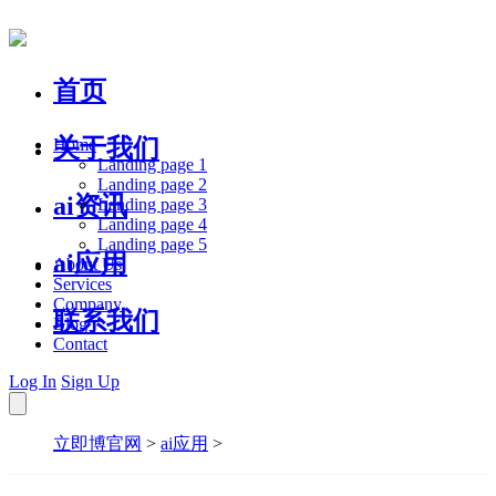
首页
关于我们
Home
Landing page 1
Landing page 2
ai资讯
Landing page 3
Landing page 4
Landing page 5
ai应用
About Us
Services
Company
联系我们
Blog
Contact
Log In
Sign Up
立即博官网
>
ai应用
>