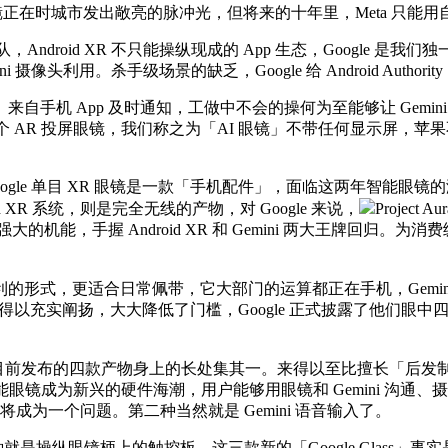
XR 眼镜正在时城市发出敞亮的脉冲光，但将来的十年里，Meta 只
ndroid XR 不只能操纵现成的 App 生态，Google
像头利用。杀手级场景的缺乏，Google 给 Android Auth
App 及时通知，工做中不会的操何为至能够让 Gemini 教
AR 投屏眼镜，我们称之为「AI 眼镜」不带任何显示屏，苹果不会取其他
头显，Google 单目 XR 眼镜是一款「手机配件」，面临这两年智能
oid XR 系统，则是完全无线的产物，对 Google 来说，
Projec
，手握 Android XR 和 Gemini 两大王牌回归。为消费级 
，更适合日常佩带，它大部门的运算都正在手机，Gemini L
力得以充实阐扬，大大降低了门槛，Google 正式披露了他们眼中四
分歧，目前发布的四款产物身上的长处集其一。来得以至比擅长「后
，智能眼镜成为新兴的硬件海潮，用户能够用眼镜和 Gemini 沟
航将成为一个问题。第二种当然就是 Gemini 语音输入了。
种就是操纵眼镜柄上的触控板，这三款新的「Google Glass」事