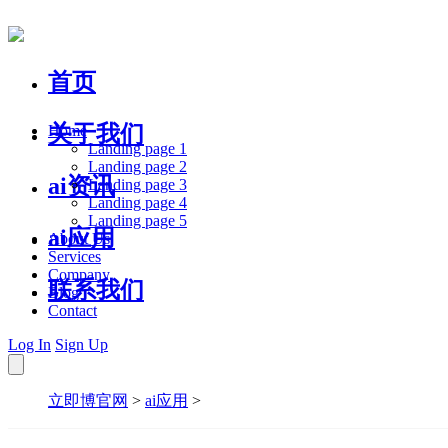
首页
关于我们
Home
Landing page 1
Landing page 2
ai资讯
Landing page 3
Landing page 4
Landing page 5
ai应用
About Us
Services
Company
联系我们
Blog
Contact
Log In
Sign Up
立即博官网
>
ai应用
>