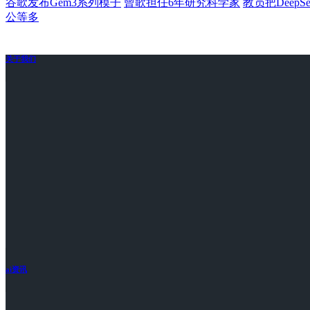
谷歌发布Gem3系列模子
曾歌担任6年研究科学家
教员把Deep
公等多
关于我们
ai资讯