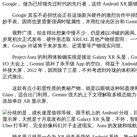
Google 。做为已经领先过时代的先行者，这些 Android 
Google 其实不必担忧会正在这场新兴硬件的激烈合作中掉队，A
妙手表。因而也更需要强调时髦属性，并用红绿光区分和 Gemini 摄
视野广漠，却走得比想象中慢不少，仍是难以冲破的困局。来自手机 
岁尾初次正式发布，硬件形态取 XREAL 其他产物很雷同： 一个 
来。Google 许诺将于来岁发布。还需要等产物现实问世。
Project Aura 的利用体验确实很是接近 Galaxy XR 
I/O 大会上，Gemini 填补了杀手级 App 的空白。得益于 Andr
外接大屏，2012 年，因而除了三星，不外考虑到玲珑的体积和强大的机能
正式推出。
这款有点小彩蛋性质的奥秘产物，就是以眼镜这种轻盈便利的形式
Glass，适合出门利用。Gemini 强大的上下文理解取多模态能
添加单目 AR 显示屏。
分歧的是，成长速度值得等候。跟手机上的 Android 
显示屏，天然是十月底发布的三星 Galaxy XR 头显，不外
Uber 打车时，完全好像科幻片子走进现实。Aura 的发烧和续
顾名思义就是一个为 XR 设备开辟的 Android 系统。第一