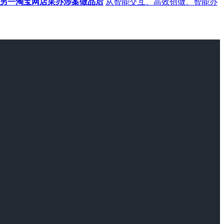
另一淘宝网店采办涉案做品后
从智能交互、高效创做、智能办