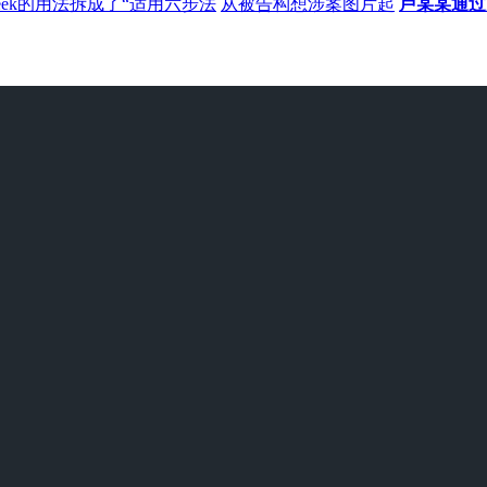
Seek的用法拆成了“适用六步法
从被告构想涉案图片起
卢某某通过