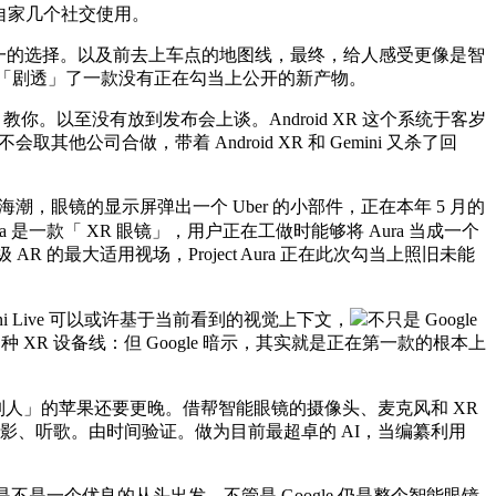
能用自家几个社交使用。
 是我们独一的选择。以及前去上车点的地图线，最终，给人感受更像是智
ority「剧透」了一款没有正在勾当上公开的新产物。
你。以至没有放到发布会上谈。Android XR 这个系统于客岁
公司合做，带着 Android XR 和 Gemini 又杀了回
眼镜的海潮，眼镜的显示屏弹出一个 Uber 的小部件，正在本年 5 月的
t Aura 是一款「 XR 眼镜」，用户正在工做时能够将 Aura 当成一个
AR 的最大适用视场，Project Aura 正在此次勾当上照旧未能
ive 可以或许基于当前看到的视觉上下文，
不只是 Google
种 XR 设备线：但 Google 暗示，其实就是正在第一款的根本上
发制人」的苹果还要更晚。借帮智能眼镜的摄像头、麦克风和 XR
通、摄影、听歌。由时间验证。做为目前最超卓的 AI，当编纂利用
实是不是一个优良的从头出发，不管是 Google 仍是整个智能眼镜